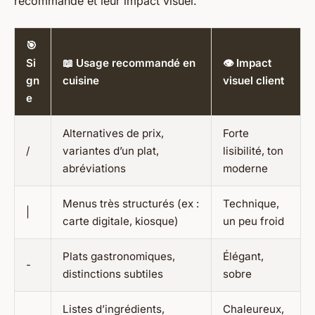
recommandé et leur impact visuel.
🎯
Si
📖 Usage recommandé en
👁️ Impact
gn
cuisine
visuel client
e
Alternatives de prix,
Forte
/
variantes d’un plat,
lisibilité, ton
abréviations
moderne
Menus très structurés (ex :
Technique,
|
carte digitale, kiosque)
un peu froid
Plats gastronomiques,
Élégant,
-
distinctions subtiles
sobre
Listes d’ingrédients,
Chaleureux,